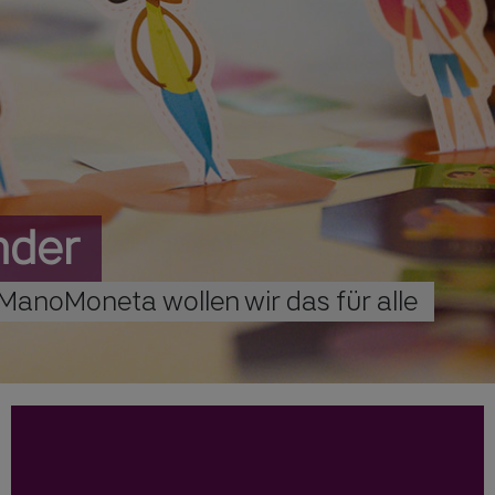
nder
ManoMoneta
wollen
wir
das
für
alle