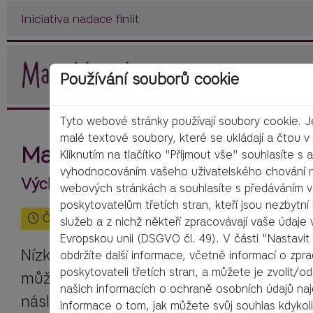
Iniciativa nadace finlit
Používání souborů cookie
Tyto webové stránky používají soubory cookie. 
malé textové soubory, které se ukládají a čtou v 
ManoMoneta
Kliknutím na tlačítko "Přijmout vše" souhlasíte 
vyhodnocováním vašeho uživatelského chování n
Výchova k lepší finanční gramotnosti
webových stránkách a souhlasíte s předáváním v
poskytovatelům třetích stran, kteří jsou nezbytní 
Čas čtení:
2
Minuty
služeb a z nichž někteří zpracovávají vaše údaje
Evropskou unii (DSGVO čl. 49). V části "Nastavit
Nízká finanční gramotnost je celosvětový
obdržíte další informace, včetně informací o zpr
poskytovateli třetích stran, a můžete je zvolit/o
může vyústit ve špatná finanční rozhodn
našich informacích o ochraně osobních údajů na
následkem je například předlužení.
informace o tom, jak můžete svůj souhlas kdykoli