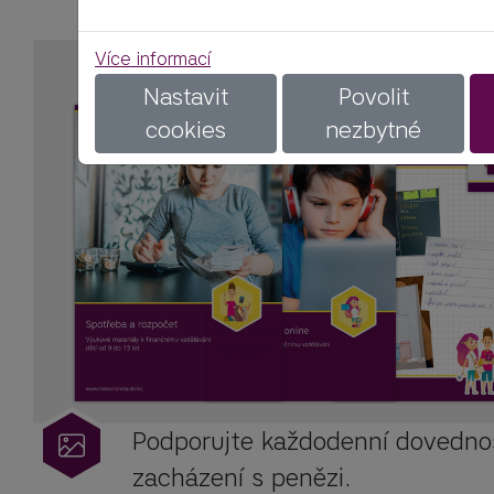
Více informací
Nastavit
Povolit
cookies
nezbytné
Podporujte každodenní dovednos
zacházení s penězi.