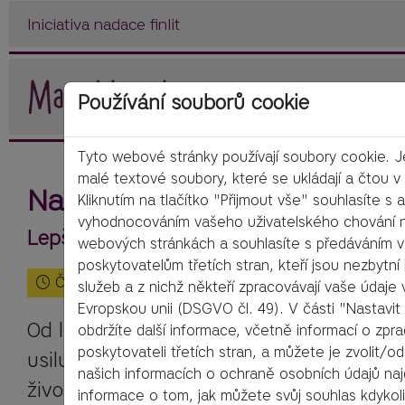
Iniciativa nadace finlit
Používání souborů cookie
Tyto webové stránky používají soubory cookie. 
malé textové soubory, které se ukládají a čtou v 
Nadace finlit
Kliknutím na tlačítko "Přijmout vše" souhlasíte 
vyhodnocováním vašeho uživatelského chování n
Lepší finanční gramotností proti osobní
webových stránkách a souhlasíte s předáváním v
poskytovatelům třetích stran, kteří jsou nezbytní 
Čas čtení:
2
Minuty
služeb a z nichž někteří zpracovávají vaše údaje
Evropskou unii (DSGVO čl. 49). V části "Nastavit
Od listopadu 2019 zahájila 
nadace finlit
 
obdržíte další informace, včetně informací o zpr
poskytovateli třetích stran, a můžete je zvolit/o
usilující o lepší finanční gramotnost v k
našich informacích o ochraně osobních údajů na
životě a související prevenci proti předl
informace o tom, jak můžete svůj souhlas kdykoli