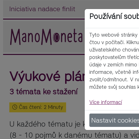
Iniciativa nadace finlit
Používání sou
Tyto webové stránky p
čtou v počítači. Klik
uživatelského chován
poskytovatelům třetích
údaje v zemích mimo E
Výukové plány
informace, včetně inf
zvolit/odmítnout. V n
můžete svůj souhlas k
3 témata ke stažení
Více informací
Čas čtení:
2
Minuty
Nastavit cookie
U každého tématu je k dispozici podro
(8 - 10 pojmů k danému tématu) a vid