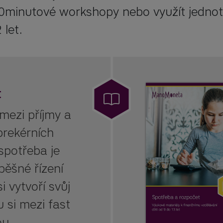
0minutové workshopy nebo využít jednotli
let.
t
 mezi příjmy a
prekérních
spotřeba je
ěšné řízení
i vytvoří svůj
 si mezi fast
ou.