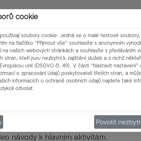
borů cookie
oužívají soubory cookie. Jedná se o malé textové soubory, k
nutím na tlačítko "Přijmout vše" souhlasíte s anonymním vyh
í na našich webových stránkách a souhlasíte s předáváním v
 stran, kteří jsou nezbytní k zajištění služeb a z nichž někte
vropskou unii (DSGVO čl. 49). V části "Nastavit nastavení" o
ormací o zpracování údajů poskytovateli třetích stran, a můž
ašich informacích o ochraně osobních údajů najdete také in
dykoli odvolat.
s
Povolit nezbyt
bný plán hodiny (2 x 45 min) včetně pomů
eo návody k hlavním aktivitám.
