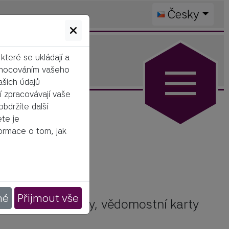
Česky
teré se ukládají a
odnocováním vašeho
ašich údajů
ří zpracovávají vaše
bdržíte další
ete je
formace o tom, jak
né
Přijmout vše
cek pro aktivity, vědomostní karty 