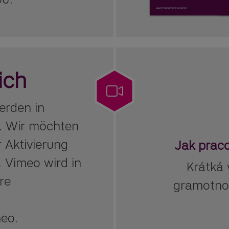
ich
erden in
. Wir möchten
 Aktivierung
Jak prac
 Vimeo wird in
Krátká 
re
gramotnos
eo.