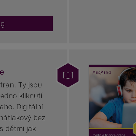
ng
ne
tran. Ty jsou
jedno kliknutí
aho. Digitální
 nátlakový bez
s dětmi jak