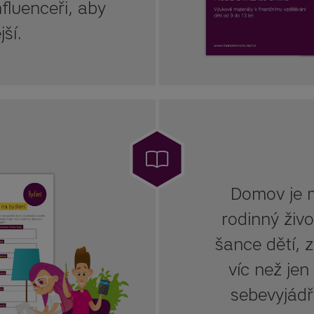
nfluenceři, aby
ší.
Domov je m
rodinný život
šance dětí, 
víc než jen
sebevyjádř