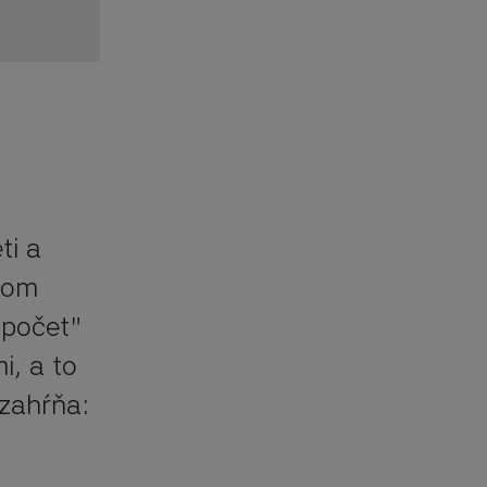
i a 
nom 
počet" 
, a to 
zahŕňa: