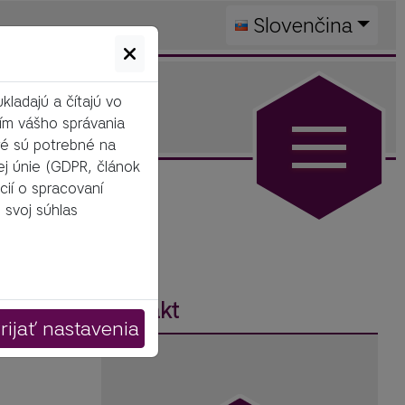
Slovenčina
ladajú a čítajú vo
ím vášho správania
ré sú potrebné na
ej únie (GDPR, článok
cií o spracovaní
 svoj súhlas
Kontakt
esť k 
rijať nastavenia
né 