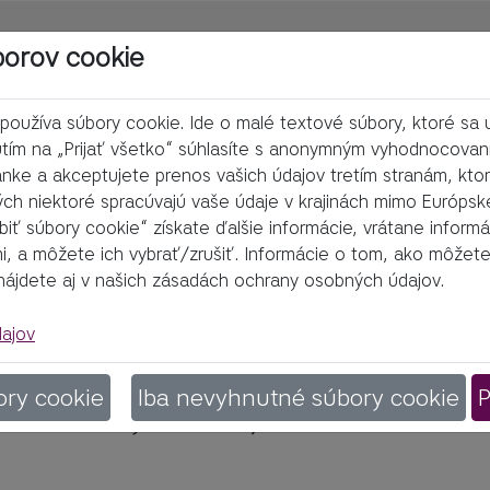
borov cookie
oužíva súbory cookie. Ide o malé textové súbory, ktoré sa uk
nutím na „Prijať všetko“ súhlasíte s anonymným vyhodnocovan
ánke a akceptujete prenos vašich údajov tretím stranám, kto
rých niektoré spracúvajú vaše údaje v krajinách mimo Európsk
obiť súbory cookie“ získate ďalšie informácie, vrátane informá
mi, a môžete ich vybrať/zrušiť. Informácie o tom, ako môžete
nájdete aj v našich zásadách ochrany osobných údajov.
tnosti
ajov
 celosvetovým problémom, ktorý môže vi
ory cookie
Iba nevyhnutné súbory cookie
P
 živote. Výsledkom je nezriedka nadmer