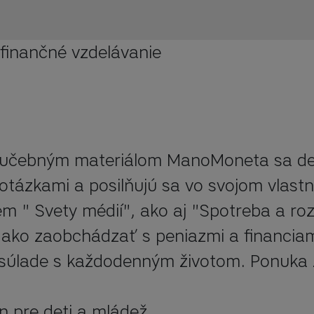
 finančné vzdelávanie
učebným materiálom ManoMoneta sa det
otázkami a posilňujú sa vo svojom vlast
m " Svety médií", ako aj "Spotreba a roz
, ako zaobchádzať s peniazmi a financiami
súlade s každodenným životom. Ponuka 
 pre deti a mládež