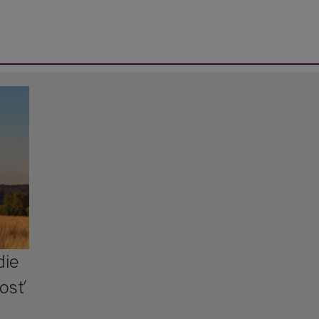
die
nosť