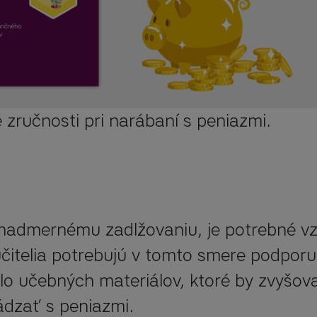
zručnosti pri narábaní s peniazmi.
nadmernému zadlžovaniu, je potrebné vz
učitelia potrebujú v tomto smere podporu.
lo učebných materiálov, ktoré by zvyšoval
dzať s peniazmi.