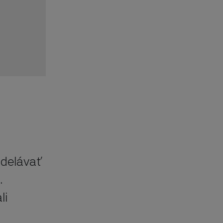
delávať 
 
i 