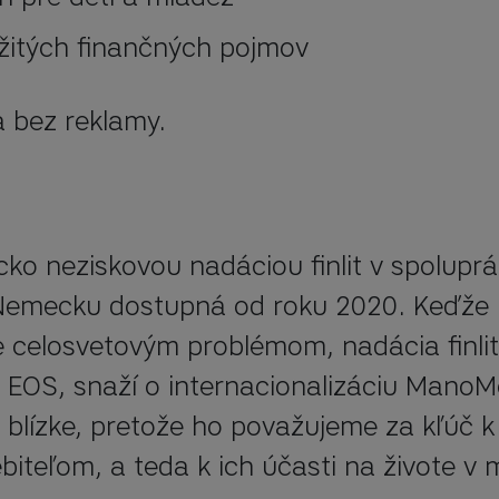
žitých finančných pojmov
a bez reklamy.
 neziskovou nadáciou finlit v spoluprác
Nemecku dostupná od roku 2020. Keďže 
celosvetovým problémom, nadácia finlit 
 EOS, snaží o internacionalizáciu ManoM
blízke, pretože ho považujeme za kľúč k 
eľom, a teda k ich účasti na živote v m