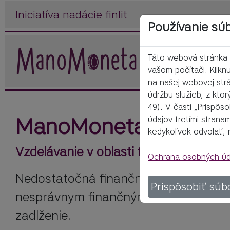
Iniciatíva nadácie finlit
Používanie sú
Táto webová stránka p
vašom počítači. Klik
na našej webovej str
údržbu služieb, z kto
49). V časti „Prispôs
ManoMoneta
údajov tretími strana
kedykoľvek odvolať, 
Vzdelávanie v oblasti finančnej gramo
Ochrana osobných úd
Nedostatočná finančná gramotnosť je
Prispôsobiť súb
nesprávnym finančným rozhodnutiam v
zadlženie.