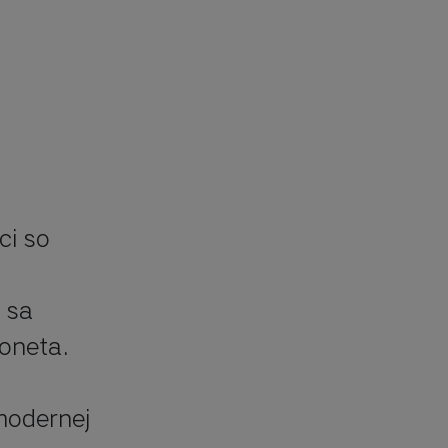
i so 
sa 
oneta. 
odernej 