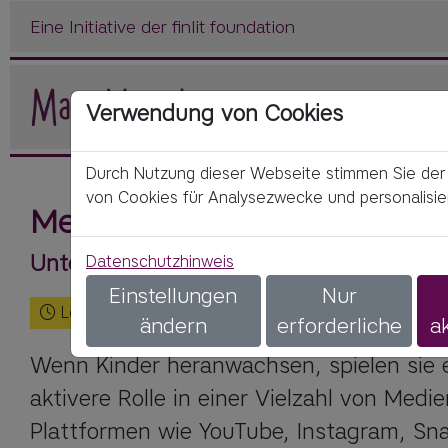
Eine Initiative der finlit foundation
Verwendung von Cookies
Durch Nutzung dieser Webseite stimmen Sie de
von Cookies für Analysezwecke und personalisier
Medienwelten
Unterrichtsmaterial für 90 Minuten
Datenschutzhinweis
Einstellungen
Nur
Lesezeit:
2
Minuten
ändern
erforderliche
a
Wenn Kinder heranwachsen, spielen sie e
aktivere Rolle in einer Vielzahl von Medi
Plattformen wie YouTube, Instagram, Sn