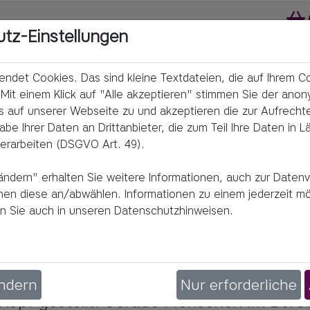
utz-Einstellungen
ndet Cookies. Das sind kleine Textdateien, die auf Ihrem 
Mit einem Klick auf "Alle akzeptieren" stimmen Sie der an
s auf unserer Webseite zu und akzeptieren die zur Aufrecht
e Ihrer Daten an Drittanbieter, die zum Teil Ihre Daten in L
erarbeiten (DSGVO Art. 49).
t
ändern" erhalten Sie weitere Informationen, auch zur Daten
nnen diese an/abwählen. Informationen zu einem jederzeit m
nden Sie auch in unseren Datenschutzhinweisen.
liche Gewohnheiten aufgebrochen und da
ändern
Nur erforderliche
 Kopf gestellt. Gerade Menschen im Beruf