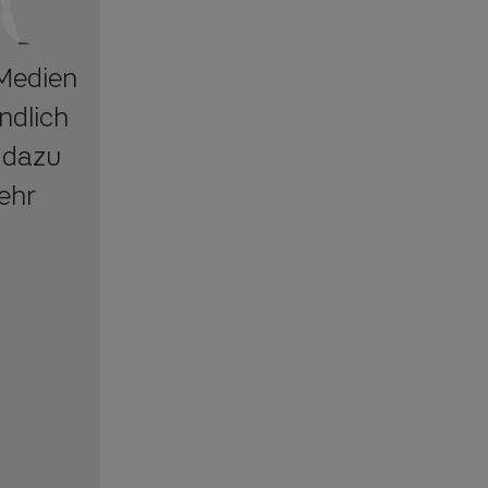
 Medien
ndlich
h dazu
ehr