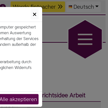
Werde finteacher
Deutsch
0
Computer gespeichert
onymen Auswertung
erhaltung der Services
ändern außerhalb der
verarbeitung durch
öglichen Widerrufs
Unterrichtsidee Arbeit
s 
Alle akzeptieren
sleben 