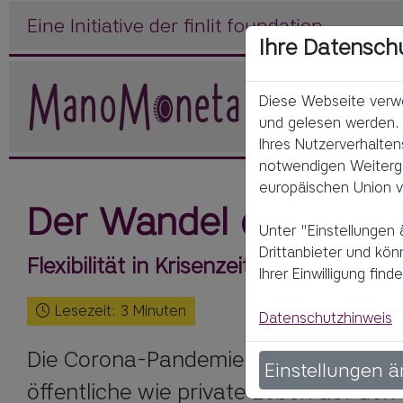
Eine Initiative der finlit foundation
Ihre Datensch
Diese Webseite verwe
und gelesen werden. 
Ihres Nutzerverhalten
notwendigen Weitergab
europäischen Union v
Der Wandel der Arbei
Unter "Einstellungen 
Drittanbieter und kö
Flexibilität in Krisenzeiten
Ihrer Einwilligung fi
Lesezeit:
3
Minuten
Datenschutzhinweis
Die Corona-Pandemie hat viele alltäg
Einstellungen 
öffentliche wie private Leben auf den