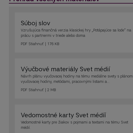
Súboj slov
Vzrušujúca finančná verzia klasickej hry „Potápajúce sa lode“ na
prácu s partnermi v triede alebo doma
PDF
Stiahnuť | 176 KB
Výučbové materiály Svet médií
Návrh plánu vyučovacej hodiny na tému mediálne svety s plánom
vyučovacej hodiny, metódami, pracovnými listami a...
PDF
Stiahnuť | 2 MB
Vedomostné karty Svet médíí
Vedomostné karty pre žiakov s pojmami a textami na tému Svet
médií.