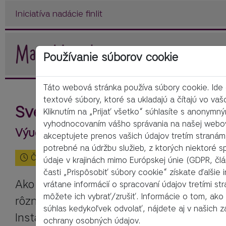
Iniciatíva nadácie finlit
Používanie súborov cookie
Táto webová stránka používa súbory cookie. Ide
textové súbory, ktoré sa ukladajú a čítajú vo vaš
Svet médií
Kliknutím na „Prijať všetko“ súhlasíte s anonymn
vyhodnocovaním vášho správania na našej webov
Výučbový materiál na 90 minút
akceptujete prenos vašich údajov tretím stranám
potrebné na údržbu služieb, z ktorých niektoré s
Čas čítania:
3
Minúty
údaje v krajinách mimo Európskej únie (GDPR, čl
časti „Prispôsobiť súbory cookie“ získate ďalšie 
Ako deti rastú, zohrávajú čoraz aktívnejši
vrátane informácií o spracovaní údajov tretími st
môžete ich vybrať/zrušiť. Informácie o tom, ako
rôznych mediálnych formátoch. Platformy
súhlas kedykoľvek odvolať, nájdete aj v našich 
Instagram, Snapchat, Whats-App a TikTok 
ochrany osobných údajov.