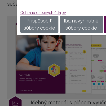
súčasťou každodenného života.
Ochrana osobných údajov
Prispôsobiť
Iba nevyhnutné
súbory cookie
súbory cookie
Učebný materiál s plánom vyučo