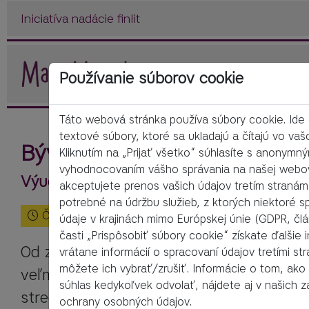
Iniciatíva nadácie finlit
Používanie súborov cookie
Táto webová stránka používa súbory cookie. Ide
textové súbory, ktoré sa ukladajú a čítajú vo vaš
Bývanie
Kliknutím na „Prijať všetko“ súhlasíte s anonymn
vyhodnocovaním vášho správania na našej webov
Výučbový materiál na 90 minút
akceptujete prenos vašich údajov tretím stranám
potrebné na údržbu služieb, z ktorých niektoré s
Čas čítania:
3
Minúty
údaje v krajinách mimo Európskej únie (GDPR, čl
časti „Prispôsobiť súbory cookie“ získate ďalšie 
Od začiatku ľudskej existencie bola potre
vrátane informácií o spracovaní údajov tretími st
môžete ich vybrať/zrušiť. Informácie o tom, ako
veľmi silná. Zatiaľ čo v dobe kamennej hľa
súhlas kedykoľvek odvolať, nájdete aj v našich 
strechu nad hlavou predovšetkým na och
ochrany osobných údajov.