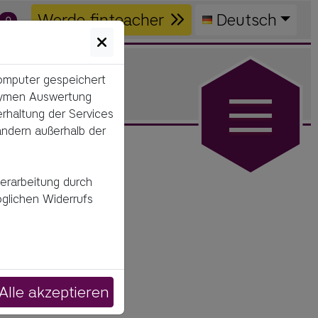
Werde finteacher
Deutsch
0
Computer gespeichert
onymen Auswertung
erhaltung der Services
ändern außerhalb der
verarbeitung durch
öglichen Widerrufs
el 
 und 
Alle akzeptieren
 