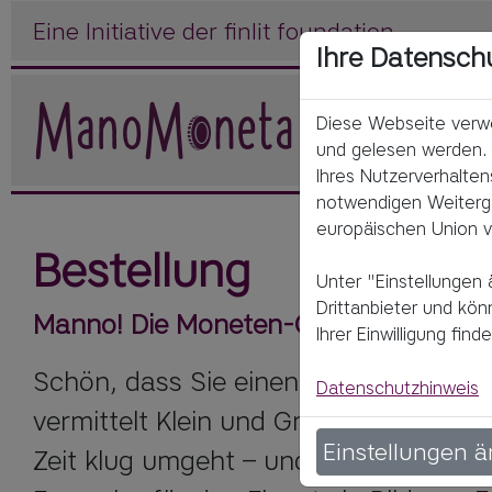
Eine Initiative der finlit foundation
Ihre Datensch
Diese Webseite verwe
und gelesen werden. 
Ihres Nutzerverhalten
notwendigen Weitergab
europäischen Union v
Bestellung
Unter "Einstellungen 
Drittanbieter und kö
Manno! Die Moneten-Challenge
Ihrer Einwilligung fi
Schön, dass Sie einen Beitrag zur Fin
Datenschutzhinweis
vermittelt Klein und Groß ab 9 Jahren
Einstellungen 
Zeit klug umgeht – und was echte Zufri