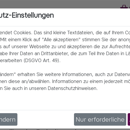
utz-Einstellungen
ndet Cookies. Das sind kleine Textdateien, die auf Ihrem 
Mit einem Klick auf "Alle akzeptieren" stimmen Sie der an
s auf unserer Webseite zu und akzeptieren die zur Aufrecht
e Ihrer Daten an Drittanbieter, die zum Teil Ihre Daten in L
erarbeiten (DSGVO Art. 49).
ändern" erhalten Sie weitere Informationen, auch zur Daten
nnen diese an/abwählen. Informationen zu einem jederzeit m
nden Sie auch in unseren Datenschutzhinweisen.
anzbildung leisten möchten! Das Kartenspi
 auf spielerische Weise, wie man mit Geld
ändern
Nur erforderliche
edenheit bedeutet. Bestellen Sie hier Ihr