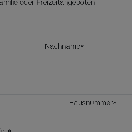
amilie oder Freizeitangeboten.
Nachname
*
Hausnummer
*
Ort
*