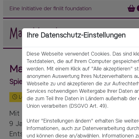
Eine Initiative der finlit foundation
Ihre Datenschutz-Einstellungen
Diese Webseite verwendet Cookies. Das sind kl
Textdateien, die auf Ihrem Computer gespeicher
Manno! Die Moneten-Challe
werden. Mit einem Klick auf "Alle akzeptieren" s
anonymen Auswertung Ihres Nutzerverhaltens au
Spielend lernen, was im Leben wirklich z
Webseite zu und akzeptieren die zur Aufrechterh
Services notwendigen Weitergabe Ihrer Daten an 
Lesezeit:
5
Minuten
die zum Teil Ihre Daten in Ländern außerhalb der
Union verarbeiten (DSGVO Art. 49).
Mit 
Manno! Die Moneten-Challenge
 entd
Unter "Einstellungen ändern" erhalten Sie weite
9 Jahren, wie man mit Zeit und Geld umg
Informationen, auch zur Datenverarbeitung durch 
Entscheidungen trifft und Zufriedenheit 
und können diese an/abwählen. Informationen z