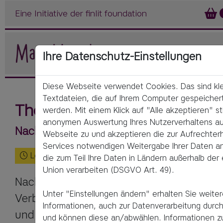
Eine Initiative der finlit foundation
Ihre Datenschutz-Einstellungen
Diese Webseite verwendet Cookies. Das sind kl
Textdateien, die auf Ihrem Computer gespeicher
Thema: Konsum
werden. Mit einem Klick auf "Alle akzeptieren" s
anonymen Auswertung Ihres Nutzerverhaltens au
Nachhaltiger Konsum im Alltag
Webseite zu und akzeptieren die zur Aufrechterh
Services notwendigen Weitergabe Ihrer Daten an 
Lesezeit:
3
Minuten
die zum Teil Ihre Daten in Ländern außerhalb der
Union verarbeiten (DSGVO Art. 49).
Nachhaltiger Konsum ist eine Lebensweis
Unter "Einstellungen ändern" erhalten Sie weite
Verbraucherverhalten, bei dem unter and
Informationen, auch zur Datenverarbeitung durch 
und Umweltaspekte bei der Kaufentsche
und können diese an/abwählen. Informationen z