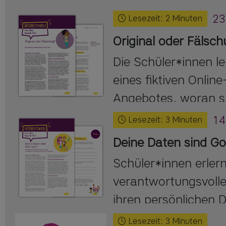
23
Lesezeit:
2
Minuten
Original oder Fälsc
Die Schüler*innen l
eines fiktiven Onlin
Angebotes, woran si
Angebote erkennen.
14
Lesezeit:
3
Minuten
Deine Daten sind Go
Schüler*innen erler
verantwortungsvoll
ihren persönlichen 
Internet.
Lesezeit:
3
Minuten