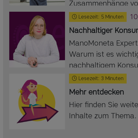
Zusammenhänge vo
verstehen.
10
Lesezeit:
5
Minuten
Nachhaltiger Kons
ManoMoneta Expert
Warum ist es wichtig
nachhaltigem Kons
beschäftigen?
Lesezeit:
3
Minuten
Mehr entdecken
Hier finden Sie wei
Inhalte zum Thema.