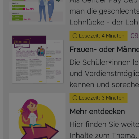
man die geschlechts
Lohnlücke - der Loh
Männern und Fraue
09
Lesezeit:
4
Minuten
Frauen- oder Männe
Die Schüler*innen l
und Verdienstmöglic
kennen und spreche
tradierte Rollenbilder
Lesezeit:
3
Minuten
Mehr entdecken
Hier finden Sie wei
Inhalte zum Thema.