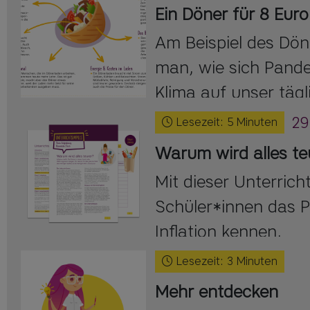
Ein Döner für 8 Euro
Am Beispiel des Dön
man, wie sich Pande
Klima auf unser tägl
auswirken.
29
Lesezeit:
5
Minuten
Warum wird alles te
Mit dieser Unterrich
Schüler*innen das
Inflation kennen.
Lesezeit:
3
Minuten
Mehr entdecken